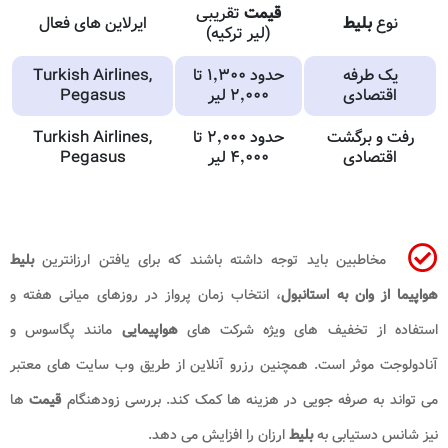
قیمت
تقریبی
نوع
بلیط
ایرلاین های فعال
(لیر ترکیه)
یک طرفه
حدود ۱٬۳۰۰ تا
Turkish Airlines,
اقتصادی
۲٬۰۰۰ لیر
Pegasus
رفت و برگشت
حدود ۲٬۰۰۰ تا
Turkish Airlines,
اقتصادی
۴٬۰۰۰ لیر
Pegasus
مخاطبین باید توجه داشته باشند که برای یافتن ارزانترین
بلیط
هواپیما از وان به استانبول
، انتخاب زمان پرواز در روزهای میانی هفته و
استفاده از تخفیف های ویژه شرکت های
هواپیمایی
مانند پگاسوس و
آنادولوجت موثر است. همچنین رزرو آنلاین از طریق وب سایت های معتبر
می تواند به صرفه جویی در هزینه ها کمک کند. بررسی زودهنگام
قیمت
ها
نیز شانس دستیابی به
بلیط
ارزان را افزایش می دهد.