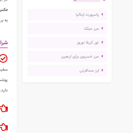
عکس
پاسپورت ایتالیا
به ب
مرز میلک
شرا
تور کربلا نوروز
مرز خسروی برای اربعین
سفید 
ارز مسافرتی
پوشش 
دارد.