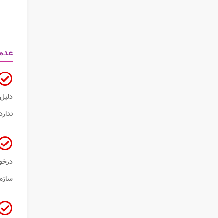
عدم
دلیل
ندارد
درخو
سازما