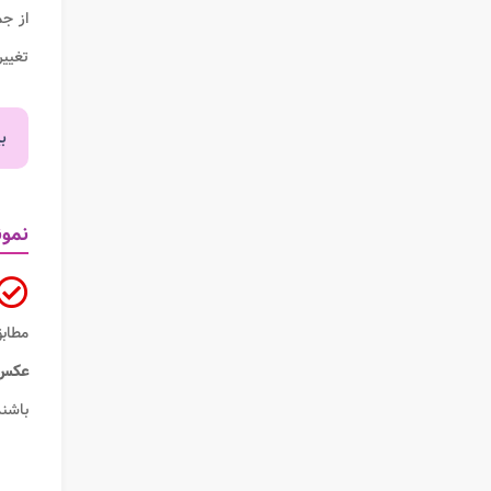
از جم
تغییر
ب
نمو
مطابق
عکس
باشند