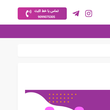
تماس با خط ثابت
9099075305