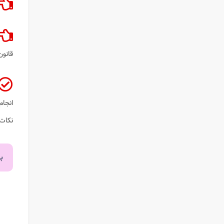
قانون
انجام
نکات 
ب