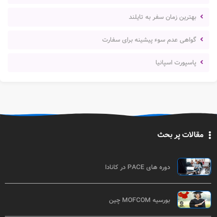
بهترین زمان سفر به تایلند
گواهی عدم سوء پیشینه برای سفارت
پاسپورت اسپانیا
مقالات پر بحث
دوره های PACE در کانادا
بورسیه MOFCOM چین