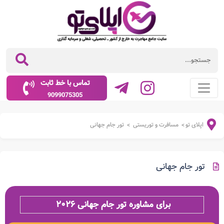
تماس با خط ثابت
9099075305
اپلای تو
مسافرت و توریستی
تور جام جهانی
>
>
تور جام جهانی
برای مشاوره تور جام جهانی ۲۰۲۶