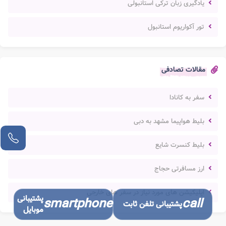
یادگیری زبان ترکی استانبولی
تور آکواریوم استانبول
مقالات تصادفی
سفر به کانادا
بلیط هواپیما مشهد به دبی
بلیط کنسرت شایع
ارز مسافرتی حجاج
اپلیکیشن های مورد نیاز در سفر های خارجی
پشتیبانی
smartphone
call
پشتیبانی تلفن ثابت
موبایل