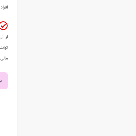
افراد
از آن
توانن
مالی 
ب