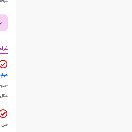
موقع
ب
غرام
هواپی
مثال،
قبل ا