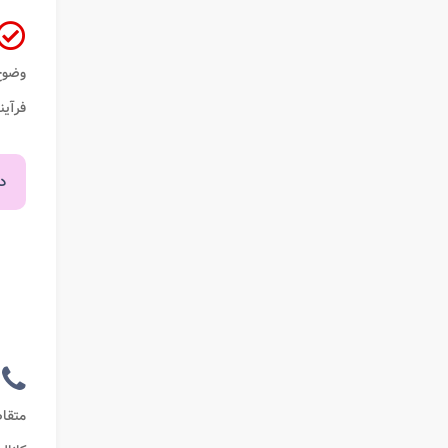
وضوح
فرآین
در
متقاض