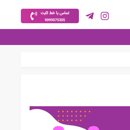
تماس با خط ثابت
9099075305