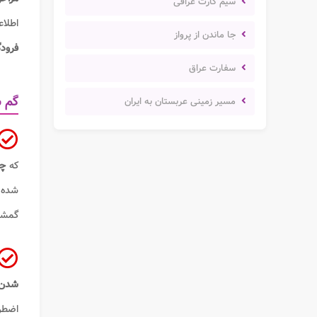
سیم کارت عراقی
اطلا
جا ماندن از پرواز
فرودگ
سفارت عراق
گم ش
مسیر زمینی عربستان به ایران
که
چ
شده ا
گمشده
شدن 
اضطرا