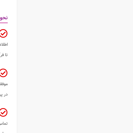
نحوه
اطلا
تا فر
موفق
در پر
تماس