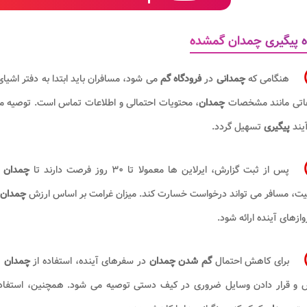
 پیگیری چمدان گمشده
هنگامی که
چمدانی
در
فرودگاه گم
می شود، مسافران باید ابتدا به دفتر اشی
عاتی مانند مشخصات
چمدان
، محتویات احتمالی و اطلاعات تماس است. توصیه م
آیند
پیگیری
تسهیل گردد.
پس از ثبت گزارش، ایرلاین ها معمولا تا ۳۰ روز فرصت دارند تا
چمدان 
یت، مسافر می تواند درخواست خسارت کند. میزان غرامت بر اساس ارزش
چمدان
وازهای آینده ارائه شود.
برای کاهش احتمال
گم شدن چمدان
در سفرهای آینده، استفاده از
چمدان
ه
 و قرار دادن وسایل ضروری در کیف دستی توصیه می شود. همچنین، استفاده 