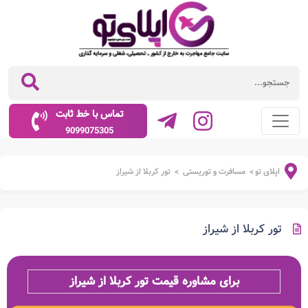
تماس با خط ثابت
9099075305
اپلای تو
مسافرت و توریستی
تور کربلا از شیراز
>
>
تور کربلا از شیراز
برای مشاوره قیمت تور کربلا از شیراز