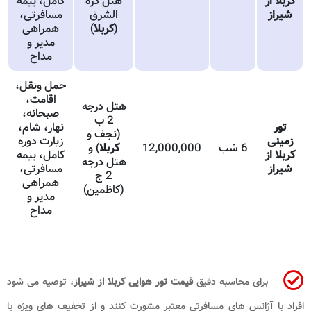
کربلا از
هتل درة
کامل، بیمه
شیراز
الشرق
مسافرتی،
(
کربلا
)
همراهی
مدیر و
مداح
حمل ونقل،
اقامت،
هتل درجه
صبحانه،
2 ب
تور
نهار، شام،
(نجف و
زمینی
زیارت دوره
6 شب
12,000,000
کربلا
) و
کربلا از
کامل، بیمه
هتل درجه
شیراز
مسافرتی،
2 ج
همراهی
(کاظمین)
مدیر و
مداح
برای محاسبه دقیق
قیمت تور هوایی کربلا از شیراز
، توصیه می شود
افراد با آژانس های مسافرتی معتبر مشورت کنند و از تخفیف های ویژه یا