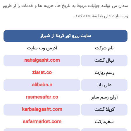
مندان می توانند جزئیات مربوط به تاریخ ها، هزینه ها و خدمات را از طریق
وب سایت علی بابا مشاهده کنند.
سایت رزرو تور کربلا از شیراز
نام شرکت
آدرس وب سایت
نهال گشت
nahalgasht.com
رسم زیارت
ziarat.co
علی بابا
alibaba.ir
آوای رسم سفر
rasmesafar.co
کربلا
گشت
karbalagasht.com
سفرمارکت
safarmarket.com