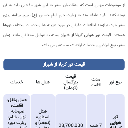
از موضوعات مهمی است که متقاضیان سفر به این شهر مذهبی باید به آن
توجه کنند. افراد علاقه مند به زیارت حرم امام حسین (ع)، برای برنامه ریزی
سفر خود، نیازمند اطلاعات دقیقی در مورد هزینه ها و خدمات مختلف
تورها
هستند.
قیمت تور هوایی کربلا از شیراز
بسته به عوامل مختلفی مانند زمان
سفر، نوع ایرلاین و خدمات ارائه شده، متغیر می باشد.
قیمت تور کربلا از شیراز
قیمت
مدت
نوع
تور
بزرگسال
هتل ها
خدمات
اقامت
(تومان)
حمل ونقل،
اقامت،
هتل
صبحانه،
تور
اسطوره
نهار، شام،
هوایی
(نجف) و
زیارت دوره
7 شب
23,700,000