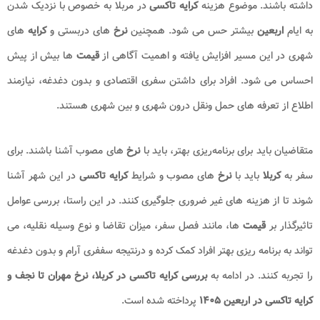
داشته باشند. موضوع هزینه
کرایه تاکسی
در مربلا به خصوص با نزدیک شدن
به ایام
اربعین
بیشتر حس می شود. همچنین
نرخ
های دربستی و
کرایه
های
شهری در این مسیر افزایش یافته و اهمیت آگاهی از
قیمت
ها بیش از پیش
احساس می شود. افراد برای داشتن سفری اقتصادی و بدون دغدغه، نیازمند
اطلاع از تعرفه های حمل ونقل درون شهری و بین شهری هستند.
متقاضیان باید برای برنامه‌ریزی بهتر، باید با
نرخ‌
های مصوب آشنا باشند. برای
سفر به
کربلا
باید با
نرخ
های مصوب و شرایط
کرایه تاکسی
در این شهر آشنا
شوند تا از هزینه های غیر ضروری جلوگیری کنند. در این راستا، بررسی عوامل
تاثیرگذار بر
قیمت
ها، مانند فصل سفر، میزان تقاضا و نوع وسیله نقلیه، می
تواند به برنامه ریزی بهتر افراد کمک کرده و درنتیجه سففری آرام و بدون دغدغه
را تجربه کنند. در ادامه به
بررسی کرایه تاکسی در کربلا، نرخ مهران تا نجف و
کرایه تاکسی در اربعین ۱۴۰۵
پرداخته شده است.