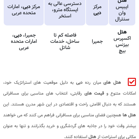
هتل
دسترسی عالی به
ایبیس
مرکز
مرکز
دبی
، امارات
ایستگاه مترو،
وان
دبی
متحده عربی
استخر
سنترال
هتل
فاصله کم تا
جمیرا،
دبی
،
اکسپرس
جمیرا
ساحل، خدمات
امارات متحده
بیزنس
شاتل
عربی
بیچ
هتل های
میان رده
دبی
به دلیل موقعیت های استراتژیک خود،
امکانات متنوع و
قیمت های
رقابتی، انتخاب های مناسبی برای مسافرانی
هستند که به دنبال اقامتی راحت و اقتصادی در این شهر مدرن هستند. این
هتل ها
همچنین فضای مناسبی برای مسافرانی فراهم می کنند که می خواهند
بیشتر وقت خود را در جاذبه های گردشگری و خرید بگذرانند و تنها به عنوان
مکانی برای استراحت از
هتل
استفاده کنند.