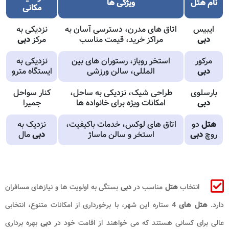
نام
هتل
ویژگی ها
مکانی
ایبیس
اتاق های مدرن، دسترسی آسان به
نزدیکی به
دبی
مراکز خرید، قیمت مناسب
مرکز
دبی
مرکور
استخر روباز، رستوران های بین
نزدیکی به
دبی
المللی، سالن ورزشی
ایستگاه مترو
بارسلوی
طراحی شیک، نزدیکی به ساحل،
کنار سواحل
دبی
امکانات ویژه برای خانواده ها
جمیرا
هتل
دو
اتاق های لوکس، خدمات باکیفیت،
نزدیک به
روچ
دبی
استخر و سالن ماساژ
دبی
مال
انتخاب
هتل
مناسب در
دبی
بستگی به اولویت ها و نیازهای مسافران
دارد.
هتل های
4 ستاره این شهر، با برخورداری از امکانات متنوع، انتخابی
عالی برای کسانی هستند که می خواهند از اقامت خود در
دبی
بهره برداری