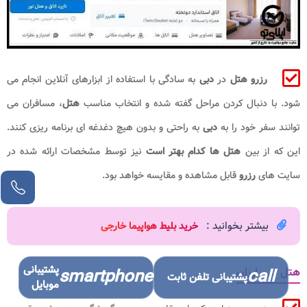
رزرو هتل
در
دبی
به سادگی با استفاده از ابزارهای آنلاین انجام می
شود. با دنبال کردن مراحل گفته شده و انتخاب مناسب
هتل
، مسافران می
توانند سفر خود را به
دبی
به راحتی و بدون هیچ دغدغه ای برنامه ریزی کنند.
این که از بین
هتل ها کدام بهتر است
نیز توسط مشخصات ارائه شده در
سایت های
رزرو
قابل مشاهده و مقایسه خواهد بود.
بیشتر بخوانید :
خرید بلیط هواپیما خارجی
پشتیبانی
هتل دبی ارزان
smartphone
call
پشتیبانی تلفن ثابت
موبایل