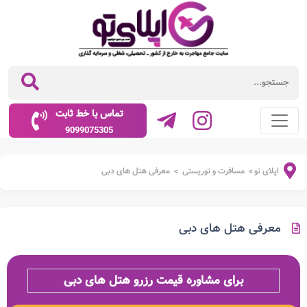
تماس با خط ثابت
9099075305
اپلای تو
مسافرت و توریستی
معرفی هتل های دبی
>
>
معرفی هتل های دبی
برای مشاوره قیمت رزرو هتل های دبی