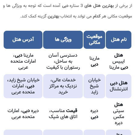
از برخی از
بهترین هتل های
3 ستاره
دبی
آمده است که توجه به ویژگی ها و
موقعیت مکانی هر
کدام
می تواند به انتخاب
بهترین
گزینه کمک کند.
موقعیت
نام
هتل
ویژگی ها
آدرس
هتل
مکانی
هتل
دسترسی آسان
مارینا
دبی
،
مارینا
ایبیس
به ساحل،
امارات متحده
دبی
دبی
مارینا
رستوران با کیفیت
عربی
خیابان
خدمات عالی،
خیابان شیخ زاید،
هتل دبی
شیخ
نزدیک به مراکز
دبی
، امارات
انترنشنال
زاید
خرید
متحده عربی
هتل
سیتی
دیره
قیمت
مناسب،
دیره
دبی
، امارات
مکس
دبی
اتاق های شیک
متحده عربی
دیره