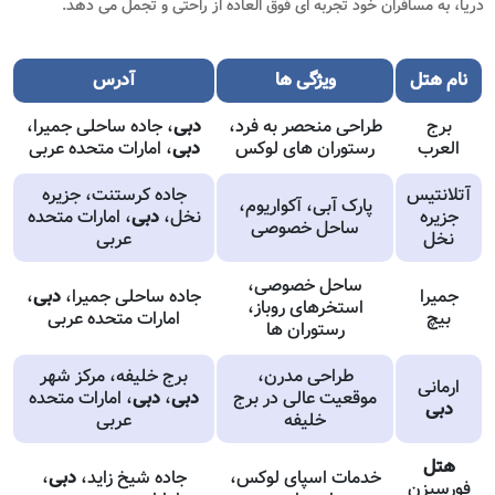
دریا، به مسافران خود تجربه ای فوق العاده از راحتی و تجمل می دهد.
نام
هتل
ویژگی ها
آدرس
برج
طراحی منحصر به فرد،
دبی
، جاده ساحلی جمیرا،
العرب
رستوران های لوکس
دبی
، امارات متحده عربی
آتلانتیس
جاده کرستنت، جزیره
پارک آبی، آکواریوم،
جزیره
نخل،
دبی
، امارات متحده
ساحل خصوصی
نخل
عربی
ساحل خصوصی،
جمیرا
جاده ساحلی جمیرا،
دبی
،
استخرهای روباز،
بیچ
امارات متحده عربی
رستوران ها
طراحی مدرن،
برج خلیفه، مرکز شهر
ارمانی
موقعیت عالی در برج
دبی
،
دبی
، امارات متحده
دبی
خلیفه
عربی
هتل
خدمات اسپای لوکس،
جاده شیخ زاید،
دبی
،
فورسیزن