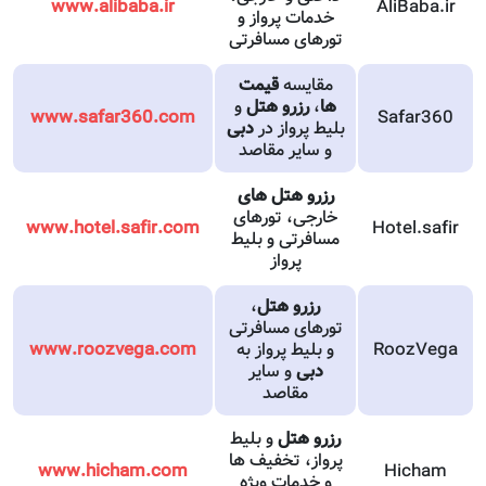
www.alibaba.ir
AliBaba.ir
خدمات پرواز و
تورهای مسافرتی
مقایسه
قیمت
ها
،
رزرو هتل
و
www.safar360.com
Safar360
بلیط پرواز در
دبی
و سایر مقاصد
رزرو هتل
های
خارجی، تورهای
www.hotel.safir.com
Hotel.safir
مسافرتی و بلیط
پرواز
رزرو هتل
،
تورهای مسافرتی
RoozVega
و بلیط پرواز به
www.roozvega.com
دبی
و سایر
مقاصد
رزرو هتل
و بلیط
پرواز، تخفیف ها
www.hicham.com
Hicham
و خدمات ویژه