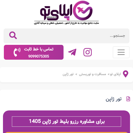
تماس با خط ثابت
9099075305
اپلای تو
مسافرت و توریستی
تور ژاپن
>
>
تور ژاپن
برای مشاوره رزرو بلیط تور ژاپن 1405