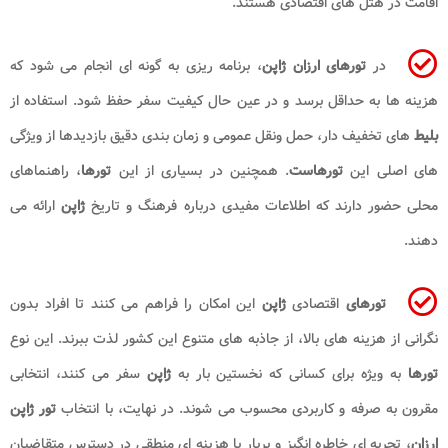
اقامت در هتل های اقتصادی هستند.
در
تورهای ارزان
ژاپن
، برنامه ریزی به گونه ای انجام می شود که
هزینه ها به حداقل برسد و در عین حال کیفیت سفر حفظ شود. استفاده از
بلیط
های تخفیف دار، حمل ونقل عمومی و زمان بندی دقیق بازدیدها از ویژگی
های اصلی این
تورهاست
. همچنین در بسیاری از این
تورها
، راهنماهای
محلی حضور دارند که اطلاعات مفیدی درباره فرهنگ و تاریخ
ژاپن
ارائه می
دهند.
تورهای
اقتصادی
ژاپن
این امکان را فراهم می کنند تا افراد بدون
نگرانی از هزینه های بالا، از جاذبه های متنوع این کشور لذت ببرند. این نوع
تورها
به ویژه برای کسانی که نخستین بار به
ژاپن
سفر می کنند، انتخابی
مقرون به صرفه و کاربردی محسوب می شوند. در نهایت، با انتخاب
تور ژاپن
ارزان
، تجربه ای خاطره انگیز و پربار با هزینه ای منطقی در دسترس متقاضیان