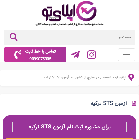
تماس با خط ثابت
9099075305
اپلای تو
تحصیل در خارج از کشور
آزمون STS ترکیه
>
>
آزمون STS ترکیه
برای مشاوره ثبت نام آزمون STS ترکیه