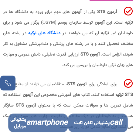
آزمون STS
یکی از
آزمون
های مهم برای ورود به دانشگاه ها در
ترکیه
است. این
آزمون
توسط سازمان یوسم (ÖSYM) برگزار می شود و برای
داوطلبان غیر
ترکیه
ای که می خواهند در
دانشگاه های ترکیه
در رشته های
مختلف تحصیل کنند و یا در رشته های پزشکی و دندانپزشکی مشغول به کار
شوند، الزامی است.
آزمون STS
ارزیابی قدرت تحلیلی، دانش عمومی و مهارت
های
زبان
ترکی داوطلبان را بررسی می کند.
مشاور آنلاین
برای آمادگی برای
آزمون STS
، متقاضیان می توانند از منابع
آزمون
STS ترکیه
استفاده کنند. کتاب های آموزشی مخصوص این
آزمون
استفاده که
شامل تمرین ها و سوالات ممکن است که با محتوای
آزمون STS
سازگار
هستند و به داوطلبان در درک مفاهیم و تقویت مهارت های مورد نیاز کمک
پشتیبانی
smartphone
call
پشتیبانی تلفن ثابت
موبایل
می کنند. این منابع شامل موارد زیر هستند: