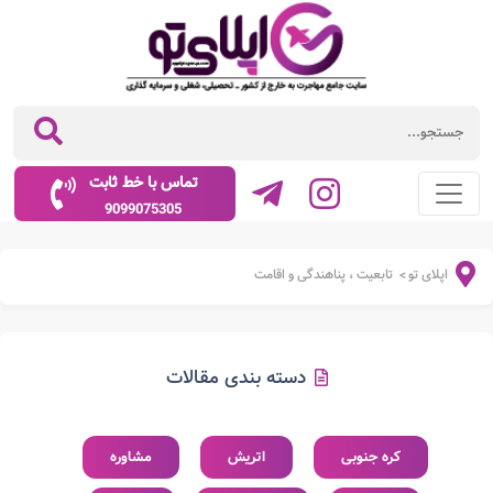
تماس با خط ثابت
9099075305
اپلای تو
تابعیت ، پناهندگی و اقامت
>
دسته بندی مقالات
کره جنوبی
اتریش
مشاوره