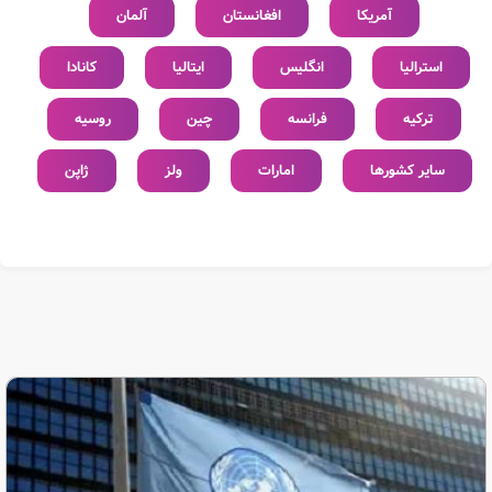
آمریکا
افغانستان
آلمان
استرالیا
انگلیس
ایتالیا
کانادا
ترکیه
فرانسه
چین
روسیه
سایر کشورها
امارات
ولز
ژاپن